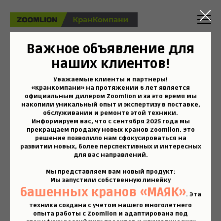
Важное объявление для
Башенный кран
наших клиентов!
ZOOMLION WA6013-8
Уважаемые клиенты и партнеры!
«КранКомпани» на протяжении 6 лет является
официальным дилером Zoomlion и за это время мы
накопили уникальный опыт и экспертизу в поставке,
Узнать стоимость
обслуживании и ремонте этой техники.
Информируем вас, что с
сентября 2025 года мы
прекращаем продажу новых кранов Zoomlion
. Это
решение позволило нам сфокусироваться на
развитии новых, более перспективных и интересных
для вас направлений.
Мы представляем вам новый продукт:
Мы запустили собственную линейку
башенных кранов «МАЯК»
. Эта
техника создана с учетом нашего многолетнего
опыта работы с Zoomlion и адаптирована под