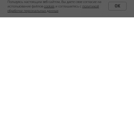
Пользуясь настоящим веб-сайтом, Вы даете свое согласие на
OK
использование файлов
cookies
и соглашаетесь с
политикой
ОК
обработки персональных данных