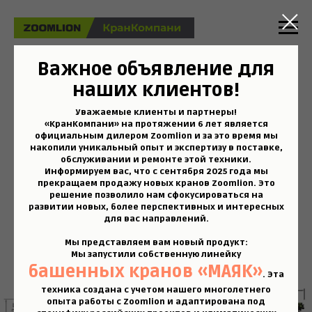
Важное объявление для
Башенный кран
наших клиентов!
ZOOMLION T7530-20
Уважаемые клиенты и партнеры!
«КранКомпани» на протяжении 6 лет является
официальным дилером Zoomlion и за это время мы
накопили уникальный опыт и экспертизу в поставке,
Узнать стоимость
обслуживании и ремонте этой техники.
Информируем вас, что с
сентября 2025 года мы
прекращаем продажу новых кранов Zoomlion
. Это
решение позволило нам сфокусироваться на
развитии новых, более перспективных и интересных
для вас направлений.
Мы представляем вам новый продукт:
Мы запустили собственную линейку
башенных кранов «МАЯК»
. Эта
техника создана с учетом нашего многолетнего
опыта работы с Zoomlion и адаптирована под