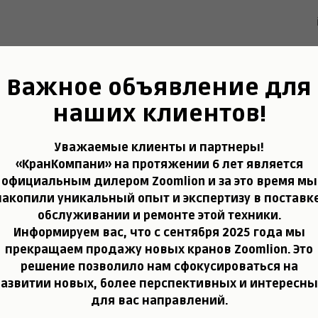
НЫ С НАРАБОТКОЙ
КАНАТЫ
О НАС
АРЕНДА
Важное объявление для
ный кран
наших клиентов!
Уважаемые клиенты и партнеры!
ON L160 10D/1
«КранКомпани» на протяжении 6 лет является
официальным дилером Zoomlion и за это время мы
накопили уникальный опыт и экспертизу в поставке
обслуживании и ремонте этой техники.
Информируем вас, что с
сентября 2025 года мы
прекращаем продажу новых кранов Zoomlion
. Это
решение позволило нам сфокусироваться на
развитии новых, более перспективных и интересны
для вас направлений.