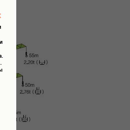
х
м
и
.
.
ы