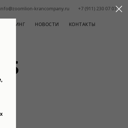
info@zoomlion-krancompany.ru
+7 (911) 230 07 07
 И ЛИЗИНГ
НОВОСТИ
КОНТАКТЫ
0S
,
х