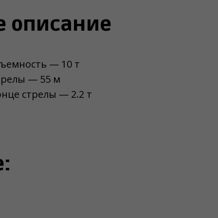
е описание
ъемность — 10 т
трелы — 55 м
нце стрелы — 2.2 т
: